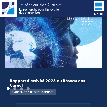
Aller
Le réseau des Carnot
au
La recherche pour l’innovation
contenu
des entreprises
MENU
principal
Rapport d'activité 2025 du Réseau des
Carnot
Consulter le site internet