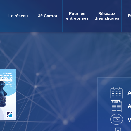
Pour les
Réseaux
Le réseau
39 Carnot
R
Navigation
entreprises
thématiques
principale
V