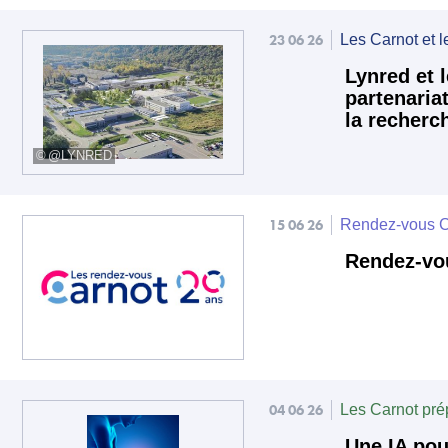
23 06 26
Les Carnot et l
Lynred et 
partenariat
la recherc
@LYNRED
15 06 26
Rendez-vous C
Rendez-vou
04 06 26
Les Carnot prép
Une IA pou