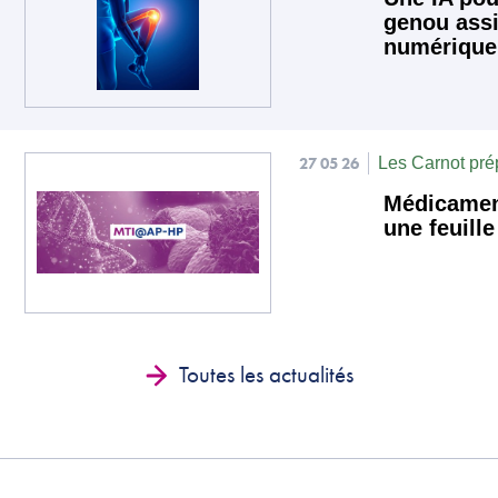
genou assi
numérique
27 05 26
Les Carnot prép
Médicament
une feuill
Toutes les actualités