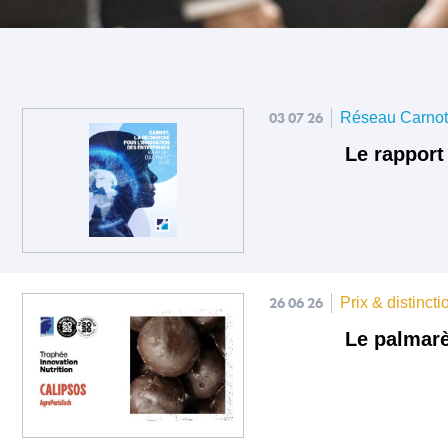
03 07 26
Réseau Carno
Le rapport
26 06 26
Prix & distincti
Le palmarè