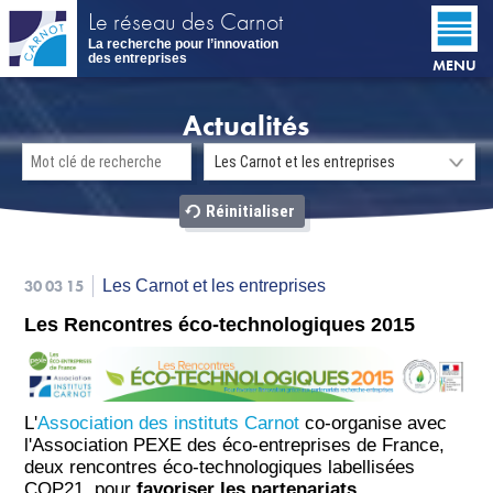
Aller
Le réseau des Carnot
au
La recherche pour l’innovation
contenu
des entreprises
MENU
principal
Actualités
30 03 15
Les Carnot et les entreprises
Les Rencontres éco-technologiques 2015
L'
Association des instituts Carnot
co-organise avec
l'Association PEXE des éco-entreprises de France,
deux rencontres éco-technologiques labellisées
COP21, pour
favoriser les partenariats