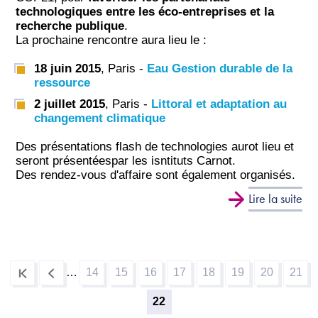
technologiques entre les éco-entreprises et la
recherche publique
.
La prochaine rencontre aura lieu le :
18 juin 2015
, Paris -
Eau Gestion durable de la
ressource
2 juillet 2015
, Paris -
Littoral et adaptation au
changement climatique
Des présentations flash de technologies aurot lieu et
seront présentéespar les isntituts Carnot.
Des rendez-vous d'affaire sont également organisés.
Lire la suite
…
14
15
16
17
18
19
20
21
Page
Page
Page
Page
Page
Page
Page
Pag
Pagination
22
Page