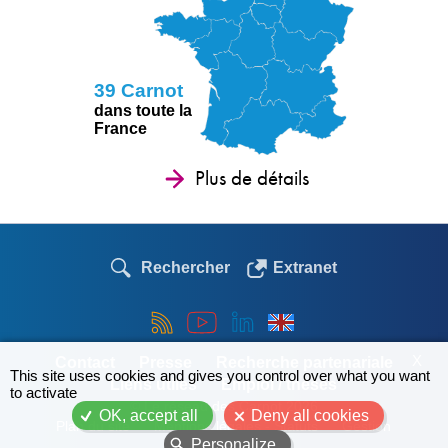
39 Carnot
dans toute la
France
Plus de détails
Rechercher
Extranet
X
Contact
Presse
Recherche partenariale
This site uses cookies and gives you control over what you want
Liens utiles
Emploi / thèses
to activate
© Le réseau des Carnot 2026
OK, accept all
Deny all cookies
Plan du site
Mentions légales - Statuts
Gestion
Personalize