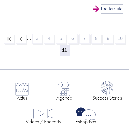
Lire la suite
…
3
4
5
6
7
8
9
10
Page
Page
Page
Page
Page
Page
Page
Pag
Pagination
11
Page
courante
Actus
Agenda
Success Stories
Vidéos / Podcasts
Entreprises