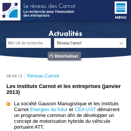
Aller
Le réseau des Carnot
au
La recherche pour l’innovation
contenu
des entreprises
MENU
principal
Actualités
08 04 13
Réseau Carnot
Les instituts Carnot et les entreprises (janvier
2013)
La société Gaussin Manugistique et les instituts
Carnot
Energies du futur
et
CEA LIST
démarrent
un programme commun afin de développer un
concept de motorisation hybride du véhicule
portuaire ATT.