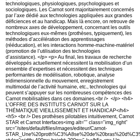
technologiques, physiologiques, psychologiques et
sociologiques. Les Carnot sont majoritairement concernés
par l’axe dédié aux technologies appliquées aux grandes
déficiences et au handicap. Mais là encore, on retrouve de
nombreux axes de développement, concernant les outils
technologiques eux-mêmes (prothèses, typiquement), les
méthodes d’accélération des apprentissages
(rééducation), et les interactions homme-machine-matériel
(promotion de l’utilisation des technologies
d’assistance). </p> <p> Au final, les travaux de recherche
développés actuellement nécessitent la mobilisation d’un
ensemble d’expertises et nécessitent des techniques
performantes de modélisation, robotique, analyse
tridimensionnelle du mouvement, enregistrement
multimodal de l’activité humaine, etc., technologies qui
peuvent s’appuyer sur les nombreuses compétences des
Carnot mobilisables dans ces domaines.<br /> </p> <h4>
L’OFFRE DES INSTITUTS CARNOT SUR LA
THÉMATIQUE VIEILLISSEMENT ET HANDICAP</h4>
<h5> <br /> Des prothèses pilotables intuitivement, Carnot
STAR et Carnot Interfaces<img alt="" class="img_right"
src="/sites/default/files/images/editeur/Carnot-
STAR_Une%20proth%C3%A8se%20de%20bras%20d%C3%