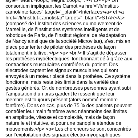
style="width: 400px; height: 200px;" /></h5> <p> Un
consortium impliquant les Carnot <a href="/fr/institut-
carnot/interfaces" target="_blank">Interfaces</a> et <a
href="/fr/institut-carnot/star" target="_blank">STAR</a>
(composé de l’Institut des sciences du mouvement de
Marseille, de l’Institut des systèmes intelligents et de
robotique de Paris, de l’Institut régional de réadaptation
de Nancy ainsi que de la société Microvitae), s’est mis en
place pour tenter de piloter des prothèses de façon
totalement intuitive. </p> <p> <br /> Il s’agit de dépasser
les prothèses myoélectriques, fonctionnant déjà grâce aux
contractions musculaires contrôlées du patient. Des
électrodes captent les signaux musculaires qui sont
envoyés à un moteur placé dans la prothèse. Ce système
fonctionne, mais reste très limité dans la variété des
gestes générés. Or, de nombreuses personnes ayant subi
l’amputation d’un bras gardent le ressenti que leur
membre est toujours présent (alors nommé membre
fantôme). Dans ce cas, plus de 75 % des patients peuvent
contrôler leur main fantôme avec néanmoins des limites
en amplitude, vitesse et complexité, mais de façon
naturelle et intuitive, et pour une panoplie étendue de
mouvements.</p> <p> Les chercheurs se sont concentrés
sur l’exploitation des signaux électro-myographiques