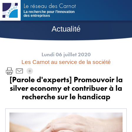
Aller
Le réseau des Carnot
au
La recherche pour l’innovation
contenu
des entreprises
principal
Actualité
Lundi 06 juillet 2020
Les Carnot au service de la société
[Parole d'experts] Promouvoir la
silver economy et contribuer à la
recherche sur le handicap