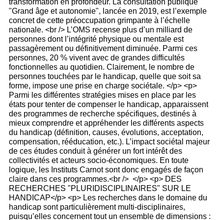
transformation en profondeur. La consultation publique
"Grand âge et autonomie", lancée en 2019, est l’exemple
concret de cette préoccupation grimpante à l’échelle
nationale. <br /> L’OMS recense plus d’un milliard de
personnes dont l’intégrité physique ou mentale est
passagèrement ou définitivement diminuée. Parmi ces
personnes, 20 % vivent avec de grandes difficultés
fonctionnelles au quotidien. Clairement, le nombre de
personnes touchées par le handicap, quelle que soit sa
forme, impose une prise en charge sociétale. </p> <p>
Parmi les différentes stratégies mises en place par les
états pour tenter de compenser le handicap, apparaissent
des programmes de recherche spécifiques, destinés à
mieux comprendre et appréhender les différents aspects
du handicap (définition, causes, évolutions, acceptation,
compensation, rééducation, etc.). L’impact sociétal majeur
de ces études conduit à générer un fort intérêt des
collectivités et acteurs socio-économiques. En toute
logique, les Instituts Carnot sont donc engagés de façon
claire dans ces programmes.<br /> </p> <p> DES
RECHERCHES "PLURIDISCIPLINAIRES" SUR LE
HANDICAP</p> <p> Les recherches dans le domaine du
handicap sont particulièrement multi-disciplinaires,
puisqu’elles concernent tout un ensemble de dimensions :