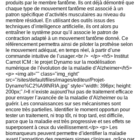
produits par le membre fantôme. Ils ont déjà démontré que
chaque type de mouvement fantôme est associé à un
patron spécifique d’activités musculaires au niveau du
membre résiduel. En utilisant des outils issus des
techniques d’intelligence artificielle, ils ont alors pu
entraîner le système pour qu’il associe le patron de
contraction adapté à un mouvement fantôme donné. Ce
référencement permettra ainsi de piloter la prothèse selon
le mouvement adéquat, en temps réel, à partir d’une
commande intuitive de l’usager.<br /> </p> <h5> Institut
Carnot ICM : le projet Dynamo sur la modélisation
numérique de l’évolution de la maladie d’Alzheimer</h5>
<p> <img alt="" class="img_right"
src="/sites/default/files/images/editeur/Projet-
Dynamo%C2%A9INRIA.jpg" style="width: 396px; height:
200px;" />Il n’existe aujourd’hui pas de traitement efficace
pour enrayer l’avancée de la maladie d’Alzheimer ou la
guérir. Les connaissances sur ses mécanismes sont
encore très partielles. Identifier le moment opportun pour
tester un traitement, ni trop tôt, ni trop tard, est difficile,
parce que la maladie est très progressive et ses effets se
superposent à ceux du vieillissement.</p> <p> Les
biomarqueurs peuvent permettre d’identifier la maladie
avant l’apparition des premiers signes cliniques, grâce par