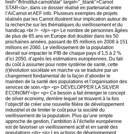
href="/fr/institut-carnot/star" target="_blank">Carnot
STAR</a>, dans ce dossier réalisé en partenariat entre
l’AiCarnot et AEF info. Plusieurs exemples de projets
réalisés par les Carnot illustrent leur implication autour de
la recherche sur les thématiques du vieillissement et du
handicap.<br /> </p> <p> Le nombre de personnes âgées
de plus de 65 ans en Europe doit doubler dans les 50
prochaines années, passant de 85 millions en 2008 à 151
millions en 2060. Le vieillissement de la population
devrait sur-impacter le PIB de chaque pays d’1,5 à 2 %
d’ici 2050, d’après les estimations européennes. Du fait
du coût à assumer pour notre système de santé, cette
(r)évolution sociétale en marche va se traduire par un
changement fondamental de la façon d’aborder le
maintien de la santé des populations et l’organisation des
services de soin.</p> <p> DÉVELOPPER LA SILVER
ECONOMY</p> <p> Ce besoin a fait émerger le concept
de silver economy, derrière lequel se trouvent à la fois
l’objectif de créer une nouvelle filière de développement
industriel et de limiter le coût pour la société du
vieillissement de la population. Plus qu’une simple
approche de gestion, l’ambition à l’échelle européenne
est de favoriser un vieillissement actif et en santé des
populations.</p> <p> Les actions de développement