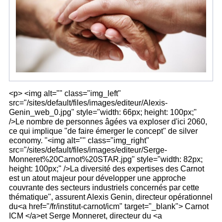
<p> <img alt="" class="img_left"
src="/sites/default/files/images/editeur/Alexis-
Genin_web_0.jpg" style="width: 66px; height: 100px;"
/>Le nombre de personnes âgées va exploser d'ici 2060,
ce qui implique "de faire émerger le concept" de silver
economy. "<img alt="" class="img_right"
src="/sites/default/files/images/editeur/Serge-
Monneret%20Carnot%20STAR.jpg" style="width: 82px;
height: 100px;" />La diversité des expertises des Carnot
est un atout majeur pour développer une approche
couvrante des secteurs industriels concernés par cette
thématique", assurent Alexis Genin, directeur opérationnel
du<a href="/fr/institut-carnot/icm" target="_blank"> Carnot
ICM </a>et Serge Monneret, directeur du <a