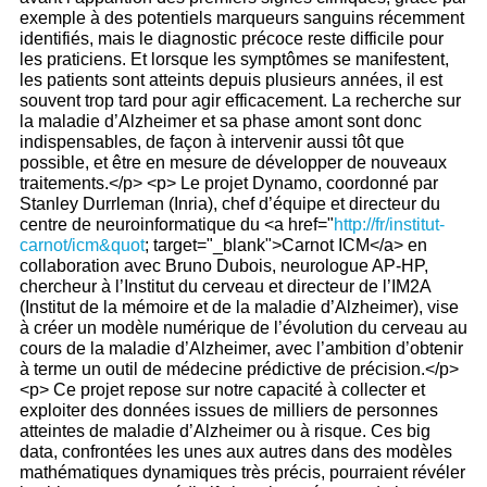
exemple à des potentiels marqueurs sanguins récemment
identifiés, mais le diagnostic précoce reste difficile pour
les praticiens. Et lorsque les symptômes se manifestent,
les patients sont atteints depuis plusieurs années, il est
souvent trop tard pour agir efficacement. La recherche sur
la maladie d’Alzheimer et sa phase amont sont donc
indispensables, de façon à intervenir aussi tôt que
possible, et être en mesure de développer de nouveaux
traitements.</p> <p> Le projet Dynamo, coordonné par
Stanley Durrleman (Inria), chef d’équipe et directeur du
centre de neuroinformatique du <a href="
http://fr/institut-
carnot/icm&quot
; target="_blank">Carnot ICM</a> en collaboration avec Bruno Dubois, neurologue AP-HP, chercheur à l’Institut du cerveau et directeur de l’IM2A (Institut de la mémoire et de la maladie d’Alzheimer), vise à créer un modèle numérique de l’évolution du cerveau au cours de la maladie d’Alzheimer, avec l’ambition d’obtenir à terme un outil de médecine prédictive de précision.</p> <p> Ce projet repose sur notre capacité à collecter et exploiter des données issues de milliers de personnes atteintes de maladie d’Alzheimer ou à risque. Ces big data, confrontées les unes aux autres dans des modèles mathématiques dynamiques très précis, pourraient révéler les biomarqueurs prédictifs les plus précoces de la maladie d’Alzheimer et les mécanismes à l’œuvre dans celle-ci. L’objectif final consiste à créer un outil informatique accessible aux médecins, capable de produire un pronostic d’évolution personnalisé pour chaque personne à risque et identifier de manière très précise le moment le plus opportun pour tenter une intervention. </p> <p> <br /> En permettant la prescription d’un médicament au meilleur moment, cet outil permettra d’améliorer l’efficacité de médicaments en cours de développement, et donc d’accélérer la mise sur le marché de traitements innovants et prometteurs. Le caractère novateur du projet réside dans l’alliance des neurosciences et de la médecine avec les extraordinaires possibilités offertes par les mathématiques et l’informatique.<br /> </p> <h5> Institut Carnot ARTS : RehabByEXO, un exosquelette pour la rééducation du patient hémiplégique sévère<img alt="" class="img_right" src="/sites/default/files/images/editeur/Carnot%20ARTS_%C2%A9CHU%20Bordeaux.jpg" style="width: 200px; height: 267px;" /></h5> <p> La marche fait appel à de nombreuses fonctions remplies par le système musculo-squelettique. Les AVC sont une cause majeure de handicap moteur non traumatique conduisant à ce type de déficit fonctionnel compromettant la marche. Pour diminuer les limitations fonctionnelles motrices, la rééducation a une place essentielle dans la récupération.</p> <p> La politique de ressourcement scientifique de l’<a href="/fr/institut-carnot/arts" target="_blank">Institut Carnot ARTS</a> a permis de mettre en place des projets pluriannuels multidisciplinaires pour développer des innovations de rupture tel que le projet RehabbyEXO.</p> <p> Dans ce contexte, les laboratoires de l’Institut Carnot ARTS, en partenariat avec le CHU de Bordeaux, travaillent sur un projet, visant à développer un exosquelette destiné à la rééducation du patient hémiplégique sévère dans l’optique de lui faire récupérer des capacités fonctionnelles. L’approche développée par le consortium est incrémentale et basée sur une analyse biomécanique avec l’expérimentation d’un module bassin-hanches d’un exosquelette bassin-hanches-genoux et des exercices de rééducation. Les laboratoires travaillent à lever divers verrous liés à des questions de conception, de mécanique, de contrôle-commande ou encore d’acceptation, d’usage et de bénéfice thérapeutique de l’exosquelette. </p> <p> Le projet présentera en novembre 2020 un premier prototype qui concernera le premier module bassin-hanches. Par la suite, les versions de l’exosquelette bénéficieront de développements supplémentaires à travers un environnement virtuel d’entrainement et un système d’apprentissage renforcé. </p> <h5> Institut Carnot Voir et Entendre : l’innovation pour lutter contre les pathologies liées à l’âge<img alt="" class="img_right" src="/sites/default/files/images/editeur/%C2%A9Serge%20Picaud_Institut%20de%20la%20Vision.jpg" style="width: 281px; height: 200px;" /></h5> <p> La compréhension du vieillissement naturel et pathologique du système sensoriel est au cœur des thématiques de l’Institut de la vision du <a href="/fr/institut-carnot/voir-et-entendre" target="_blank">Carnot Voir et Entendre</a>. Le vieillissement naturel a des répercussions sur l’équilibre, la locomotion et l’orientation dans l’espace avec des conséquences sur l’autonomie des personnes âgées. L’équipe d’Angelo Arleo, en collaboration avec Essilor dans le cadre d’une chaire industrielle, a adopté une approche interdisciplinaire combinant la psychophysique expérimentale et les neurosciences computationnelles pour comprendre ce vieillissement naturel. </p> <p> L’observation quantitative des patients est réalisée sur la plateforme StreetLab ou rue artificielle, devenue une start-up de l’Institut de la vision. L’objectif de cette plateforme est de mesurer l’activité dans un environnement urbain ou domestique pour quantifier aussi bien la perte fonctionnelle au cours du vieillissement ou d’une pathologie que le bénéfice thérapeutique d’un traitement.</p> <p> Le vieillissement pathologique est la caractéristique de la dégénérescence maculaire liée à l’âge (DMLA) qui conduit vers la cécité. Si les chercheurs de l’Institut de la vision (Carnot Voir et Entendre) comme Florian Sennlaub recherchent des traitements pharmacologiques de la maladie, Serge Picaud et son équipe travaillent sur des prothèses rétiniennes pour redonner une certaine vision aux patients devenus aveugles. Les chercheurs ont ainsi validé la prothèse rétinienne PRIMA de la société Pixium Vision (une start-up de l’Institut de la vision) sur des modèles animaux avec une publication dans Nature Biomedical Engineering. Les résultats des essais cliniques dans les services du professeur José-Alain Sahel publiés dans Ophthalmology indiquent que des patients atteints de DMLA peuvent retrouver une acuité visuelle pour la lecture.<br /> </p> <h5> Institut Carnot Cognition: Innov-Care : Accès aux soins par les personnes démunies, en situation de handicap<br /><span class="tres_petit"><em>(Laboratoires IMS- UMR5218 (Groupe Cognitique – Équipe CIH) et IRIT (UMR – Équipe Elipse) <img alt="" class="img_right" src="/sites/default/files/images/editeur/Innov%20Care_%C2%A9V%C3%A9ronique%20LESPINET-NAJIB%20.png" style="width: 263px; height: 200px;" /></em></span></h5> <p> <br /> L'accès aux soins est l'un des droits fondamentaux des êtres humains et devient vital pour les personnes démunies, en situation de précarité et pour les personnes en situation de handicap. </p> <p> Le projet Innov-Care du <a href="/fr/institut-carnot/cognition" target="_blank">Carnot Cognition </a>se focalise sur deux situations de handicap qui sont fortement impactées par les difficultés d'accès aux soins, aggravées de surcroit par des troubles cognitifs : la situation de handicap mental et la situation de handicap visuel. </p> <p> En effet, les personnes en situation de handicap mental sont souvent très anxieuses face à une consultation médicale. Elles présentent une difficulté à décrire la douleur et ses symptômes, à comprendre le diagnostic et le traitement. Les personnes en situation de handicap visuel sont souvent en difficulté face à la mobilité, à l’accessibilité urbaine. </p> <p> Se rendre dans un nouveau lieu est très anxiogène, la lecture d’une ordonnance, d’une notice de médicament s’avère aussi très complexe. Notre étude, à travers des enquêtes de terrain, a permis de comprendre les freins rencontrés : accessibilité environnementale et urbaine, problème de mobilité, difficulté pour trouver un professionnel de la santé formé dans l'accompagnement de personnes ayant des besoins spécifiques, difficulté pour verbaliser ses symptômes, décrire sa douleur, difficulté dans la compréhension et l'usage des traitements pharmacologiques, des diagnostics, etc.<br /> Nous avons obtenu deux résultats :<br /> - une plateforme impliquant l’ensemble des usagers (aidants, personnes en situation de handicap et professionnels de santé) afin de proposer des solutions aux acteurs impliqués dans la réalisation d’un parcours de soins ;<br /> - une base de données des aides existantes pouvant permettre de lever certaines restrictions de participation selon les différentes étapes du parcours de soins.</p> <p> Ce projet a impliqué deux établissements du secteur médico-social : ADGESSA & IJA.<br /> </p> <h5> Institut Carnot CEA LETI : Une neuroprothèse inédite pour la mobilité des patients tétraplégiques<img alt="" class="img_right" src="/sites/default/files/images/editeur/Clinatec%20_%20Juliette%20Treillet-14.jpg" style="width: 300px; height: 200px;" /></h5> <p> Il est essentiel d’un point de vue, humain, thérapeutique et social, de trouver une solution pour les personnes en situation de handicap afin de les accompagner et d’améliorer leur autonomie.</p> <p> Cet enjeu autour de la mobilité des personnes tétraplégiques et de l’interface cerveau/ machine a donné naissance en 2008 au premier projet phare de Clinatec (<a href="/fr/institut-carnot/cea-leti" target="_blank">Carnot CEA LETI</a>), le BCI (Brain Computer Interface). <br /> Ce projet met en œuvre une solution d’interface cerveau-machine unique, basée sur l’usage d’un dispositif médical implantable original de mesure chronique de l’activité cérébrale (WIMAGINE®) et d’un environnement logiciel de traitement temps-réel de ces signaux. </p> <p> En octobre 2019, les résultats de l’étude clinique du projet Brain Computer Interface (BCI), réalisée à Clinatec (Carnot CEA LETI, CHU Grenoble Alpes, UGA), valident la preuve de concept du pilotage d’un exosquelette 4 membres spécifique par la pensée. Pour la première fois, un patient tétraplégique a pu se déplacer et contrôler ses deux membres supérieurs grâce à une neuroprothèse et un exosquelette 4 membres spécifique. La neuroprothèse recueille, et transmet en temps réel les signaux cérébraux du patient qui sont décodés par un ordinateur pour contrôler l’exosquelette.</p> <p> Ce pilotage est rendu possible par l’implantation long-terme d’un dispositif médical semi-invasif de mesure de l’activité cérébrale appelé WIMAGINE®, développé notamment par le Carnot CEA LETI, et par l’exosquelette 4 membres spécifique développé par le <a href="/fr/institut-carnot/cea-list" target="_blank">Carno