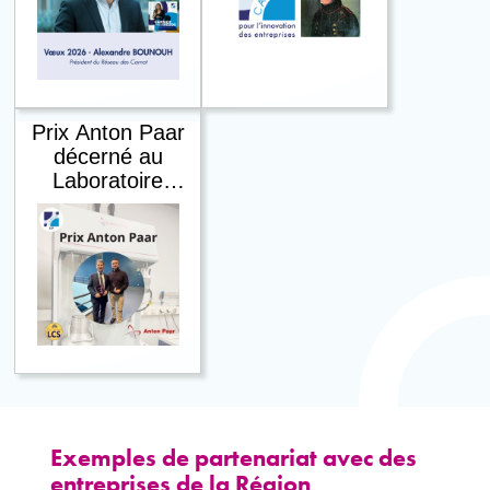
service de
l’innovation
partenariale
Prix Anton Paar
décerné au
Laboratoire
Catalyse et
Spectrochimie
(LCS) - Carnot
ESP
Exemples de partenariat avec des
entreprises de la Région