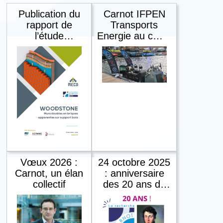
Publication du
Carnot IFPEN
rapport de
Transports
l’étude
Energie au cœur
Woodstone -
des débats sur
Carnot MECD
la décarbonation
du transport
maritime
Vœux 2026 :
24 octobre 2025
Carnot, un élan
: anniversaire
collectif
des 20 ans du
premier appel
Carnot, un
réseau au