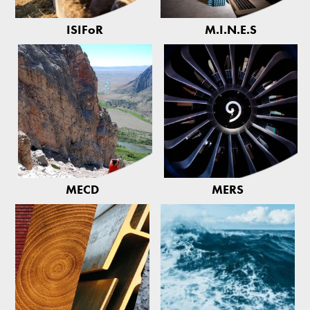
ISIFoR
M.I.N.E.S
MECD
MERS