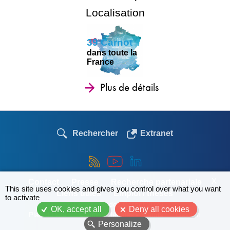
Localisation
39 Carnot
dans toute la
France
Plus de détails
Rechercher
Extranet
X
Contact
Presse
Recherche partenariale
This site uses cookies and gives you control over what you want
Liens utiles
Emploi / thèses
to activate
© Le réseau des Carnot 2026
OK, accept all
Deny all cookies
Plan du site
Mentions légales - Statuts
Gestion
Personalize