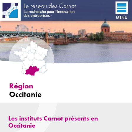
Aller
Le réseau des Carnot
au
La recherche pour l’innovation
contenu
des entreprises
MENU
principal
Région
Occitanie
Les instituts Carnot présents en
Occitanie