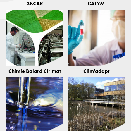
3BCAR
CALYM
Chimie Balard Cirimat
Clim'adapt