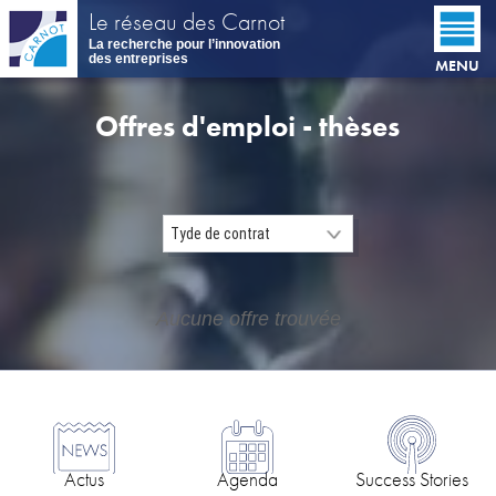
Aller
Le réseau des Carnot
au
La recherche pour l’innovation
contenu
des entreprises
MENU
principal
Offres d'emploi - thèses
Aucune offre trouvée
Actus
Agenda
Success Stories