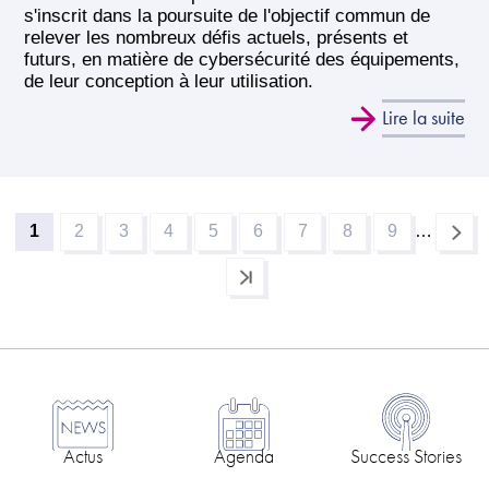
s'inscrit dans la poursuite de l'objectif commun de
relever les nombreux défis actuels, présents et
futurs, en matière de cybersécurité des équipements,
de leur conception à leur utilisation.
Lire la suite
1
2
3
4
5
6
7
8
9
…
Page
Page
Page
Page
Page
Page
Page
Page
Page
Pagination
courante
Actus
Agenda
Success Stories