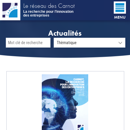
Aller
Le réseau des Carnot
au
La recherche pour l’innovation
contenu
des entreprises
MENU
principal
Actualités