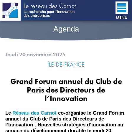
Aller
Le réseau des Carnot
au
La recherche pour l’innovation
contenu
des entreprises
MENU
principal
Agenda
Jeudi 20 novembre 2025
ÎLE-DE-FRANCE
Grand Forum annuel du Club de
Paris des Directeurs de
l’Innovation
Le
Réseau des Carnot
co-organise le Grand Forum
annuel du Club de Paris des Directeurs de
l’Innovation : Nouvelles stratégies d’innovation au
service du développement durable le jeudi 20