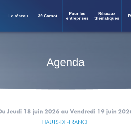
Pour les
Réseaux
Le réseau
39 Carnot
R
Navigation
entreprises
thématiques
principale
Agenda
Du Jeudi 18 juin 2026
au Vendredi 19 juin 202
HAUTS-DE-FRANCE