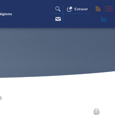
Extranet
égions
6