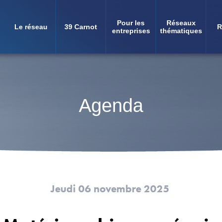
Pour les
Réseaux
Le réseau
39 Carnot
R
Navigation
entreprises
thématiques
principale
Agenda
Jeudi 06 novembre 2025