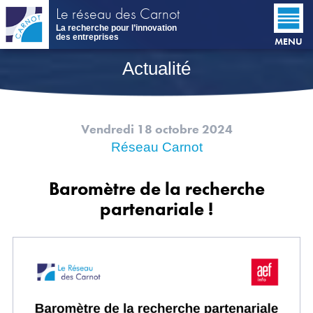
Aller
Le réseau des Carnot
au
La recherche pour l’innovation
contenu
des entreprises
MENU
principal
Actualité
Vendredi 18 octobre 2024
Réseau Carnot
Baromètre de la recherche
partenariale !