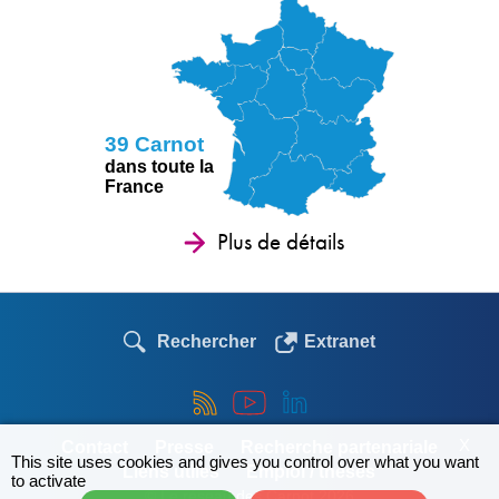
39 Carnot
dans toute la
France
Plus de détails
Rechercher
Extranet
X
Contact
Presse
Recherche partenariale
This site uses cookies and gives you control over what you want
Liens utiles
Emploi / thèses
to activate
© Le réseau des Carnot 2026