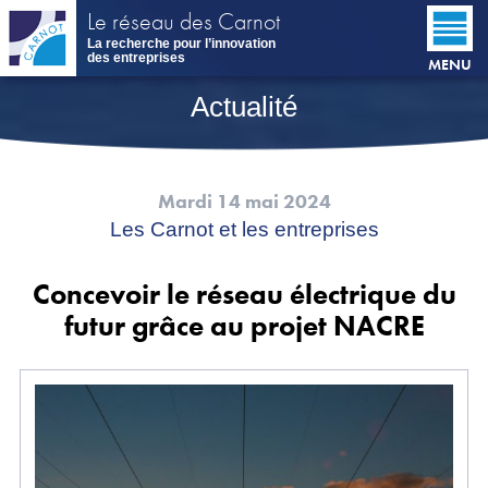
Aller
Le réseau des Carnot
au
La recherche pour l’innovation
contenu
des entreprises
MENU
principal
Actualité
Mardi 14 mai 2024
Les Carnot et les entreprises
Concevoir le réseau électrique du
futur grâce au projet NACRE