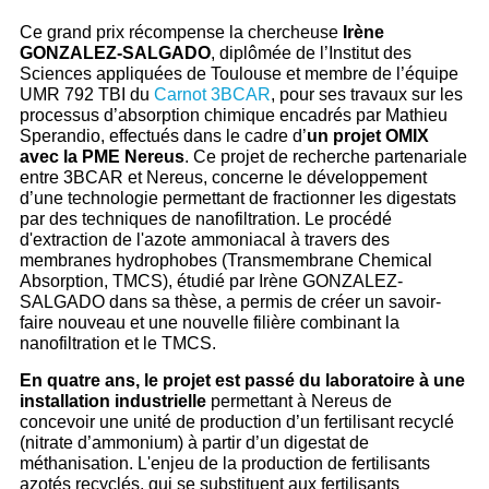
Ce grand prix récompense la chercheuse
Irène
GONZALEZ-SALGADO
, diplômée de l’Institut des
Sciences appliquées de Toulouse et membre de l’équipe
UMR 792 TBI du
Carnot 3BCAR
, pour ses travaux sur les
processus d’absorption chimique encadrés par Mathieu
Sperandio, effectués dans le cadre d’
un projet OMIX
avec la PME Nereus
. Ce projet de recherche partenariale
entre 3BCAR et Nereus, concerne le développement
d’une technologie permettant de fractionner les digestats
par des techniques de nanofiltration. Le procédé
d'extraction de l'azote ammoniacal à travers des
membranes hydrophobes (Transmembrane Chemical
Absorption, TMCS), étudié par Irène GONZALEZ-
SALGADO dans sa thèse, a permis de créer un savoir-
faire nouveau et une nouvelle filière combinant la
nanofiltration et le TMCS.
En quatre ans, le projet est passé du laboratoire à une
installation industrielle
permettant à Nereus de
concevoir une unité de production d’un fertilisant recyclé
(nitrate d’ammonium) à partir d’un digestat de
méthanisation. L'enjeu de la production de fertilisants
azotés recyclés, qui se substituent aux fertilisants