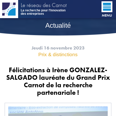
Aller
Le réseau des Carnot
au
La recherche pour l’innovation
contenu
des entreprises
MENU
principal
Actualité
Jeudi 16 novembre 2023
Prix & distinctions
Félicitations à Irène GONZALEZ-
SALGADO lauréate du Grand Prix
Carnot de la recherche
partenariale !