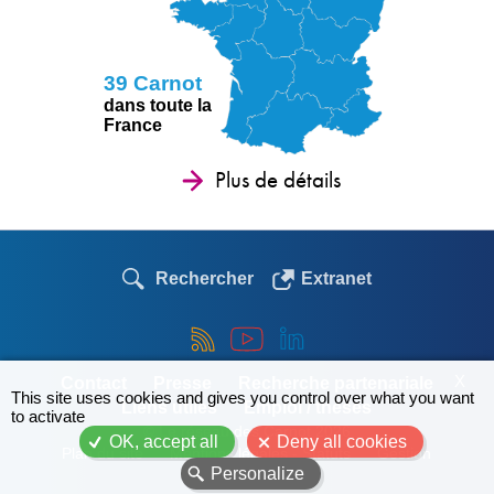
39 Carnot
dans toute la
France
Plus de détails
Rechercher
Extranet
X
Contact
Presse
Recherche partenariale
This site uses cookies and gives you control over what you want
Liens utiles
Emploi / thèses
to activate
© Le réseau des Carnot 2026
OK, accept all
Deny all cookies
Plan du site
Mentions légales - Statuts
Gestion
Personalize