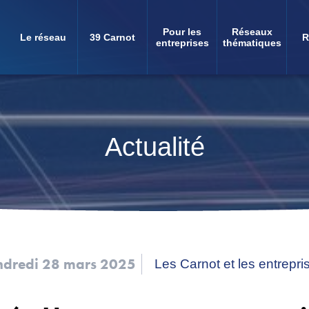
Pour les
Réseaux
Le réseau
39 Carnot
R
Navigation
entreprises
thématiques
principale
Actualité
ndredi 28 mars 2025
Les Carnot et les entrepri