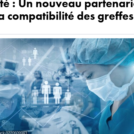
té : Un nouveau partenari
a compatibilité des greffes
ock-1220609943