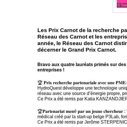
Sté
Les Prix Carnot de la recherche pa
Réseau des Carnot et les entrepri
année, le Réseau des Carnot distin
décerner le Grand Prix Carnot.
Bravo aux quatre lauréats primés sur des
entreprises !
🏆 𝐏𝐫𝐢𝐱 𝐫𝐞𝐜𝐡𝐞𝐫𝐜𝐡𝐞 𝐩𝐚𝐫𝐭𝐞𝐧𝐚𝐫𝐢𝐚𝐥
HydroQuest développe une technologie unique d
réseau avec une source d’énergie propre, pré
Ce Prix a été remis par Katia KANZANDJIEF
🏆𝐏𝐚𝐫𝐭𝐞𝐧𝐚𝐫𝐢𝐚𝐭 𝐦𝐞𝐧é 𝐩𝐚𝐫 𝐮𝐧 𝐣𝐞𝐮𝐧
médical créé par la start-up belge P3Lab, fo
Ce Prix a été remis par Jerôme STERPENICH