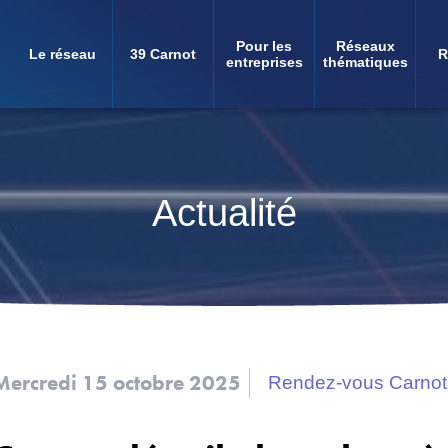
Pour les
Réseaux
Le réseau
39 Carnot
R
Navigation
entreprises
thématiques
principale
Actualité
Mercredi 15 octobre 2025
Rendez-vous Carnot