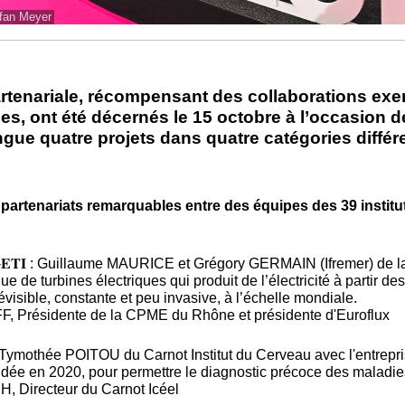
fan Meyer
rtenariale, récompensant des collaborations exem
ses, ont été décernés le 15 octobre à l’occasio
gue quatre projets dans quatre catégories différen
 partenariats remarquables entre des équipes des 39 instit
𝐞 𝐚𝐯𝐞𝐜 𝐮𝐧𝐞 𝐏𝐌𝐄-𝐄𝐓𝐈 : Guillaume MAURICE et Grégory GERMAIN (Ifr
e turbines électriques qui produit de l’électricité à partir de
visible, constante et peu invasive, à l’échelle mondiale.
F, Présidente de la CPME du Rhône et présidente d'Euroflux
𝐞 𝐜𝐡𝐞𝐫𝐜𝐡𝐞𝐮𝐫 : Tymothée POITOU du Carnot Institut du Cerveau avec 
ndée en 2020, pour permettre le diagnostic précoce des maladie
, Directeur du Carnot Icéel