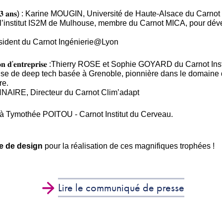
𝐬 𝐥𝐚 𝐝𝐮𝐫é𝐞 (+ 𝐝𝐞 𝟑 𝐚𝐧𝐬) : Karine MOUGIN, Université de Haute-Als
c l’institut IS2M de Mulhouse, membre du Carnot MICA, pour dé
sident du Carnot Ingénierie@Lyon
𝐚𝐧𝐭 𝐥𝐚 𝐜𝐫é𝐚𝐭𝐢𝐨𝐧 𝐝'𝐞𝐧𝐭𝐫𝐞𝐩𝐫𝐢𝐬𝐞 :Thierry ROSE et Sophie GOYARD
çaise de deep tech basée à Grenoble, pionnière dans le domain
ure.
NNAIRE, Directeur du Carnot Clim’adapt
t à Tymothée POITOU - Carnot Institut du Cerveau.
e de design
pour la réalisation de ces magnifiques trophées !
Lire le communiqué de presse