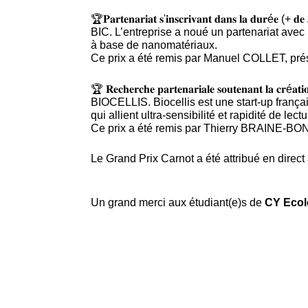
🏆𝐏𝐚𝐫𝐭𝐞𝐧𝐚𝐫𝐢𝐚𝐭 𝐬'𝐢𝐧𝐬𝐜𝐫𝐢𝐯𝐚𝐧𝐭 𝐝𝐚
BIC. L’entreprise a noué un partenariat ave
à base de nanomatériaux.
Ce prix a été remis par Manuel COLLET, pré
🏆 𝐑𝐞𝐜𝐡𝐞𝐫𝐜𝐡𝐞 𝐩𝐚𝐫𝐭𝐞𝐧𝐚𝐫𝐢𝐚𝐥𝐞 𝐬𝐨𝐮𝐭𝐞
BIOCELLIS. Biocellis est une start-up fran
qui allient ultra-sensibilité et rapidité de lect
Ce prix a été remis par Thierry BRAINE-BO
Le Grand Prix Carnot a été attribué en direc
Un grand merci aux étudiant(e)s de
CY Ecol