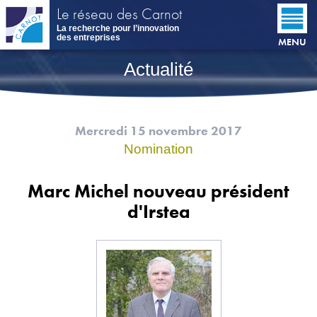
Aller
Le réseau des Carnot
au
La recherche pour l’innovation
contenu
des entreprises
MENU
principal
Actualité
Mercredi 15 novembre 2017
Nomination
Marc Michel nouveau président
d'Irstea