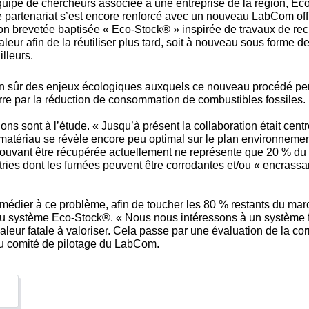
quipe de chercheurs associée à une entreprise de la région, Ec
 Ce partenariat s’est encore renforcé avec un nouveau LabCom of
n brevetée baptisée « Eco-Stock® » inspirée de travaux de rec
leur afin de la réutiliser plus tard, soit à nouveau sous forme d
illeurs.
en sûr des enjeux écologiques auxquels ce nouveau procédé per
rre par la réduction de consommation de combustibles fossiles.
ns sont à l’étude. « Jusqu’à présent la collaboration était cent
atériau se révèle encore peu optimal sur le plan environnement
ouvant être récupérée actuellement ne représente que 20 % du po
stries dont les fumées peuvent être corrodantes et/ou « encrassa
édier à ce problème, afin de toucher les 80 % restants du mar
 du système Eco-Stock®. « Nous nous intéressons à un système f
ur fatale à valoriser. Cela passe par une évaluation de la corr
u comité de pilotage du LabCom.
t