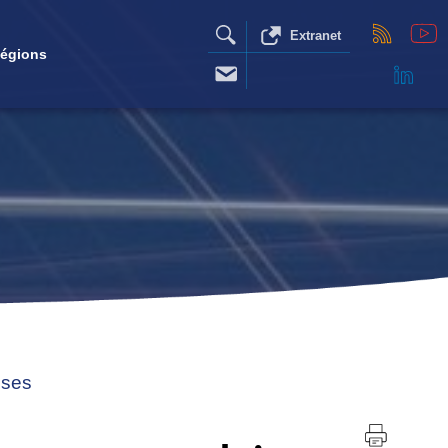
Extranet
égions
ises