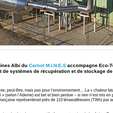
ines Albi du
Carnot M.I.N.E.S
accompagne Eco-Te
 de systèmes de récupération et de stockage de 
ie, peut-être, mais pas pour l’environnement… La « chaleur fatal
i » (selon l’Ademe) est bel et bien perdue – si rien n’est mis en 
 française représenterait près de 110 térawattheures (TWh) par an