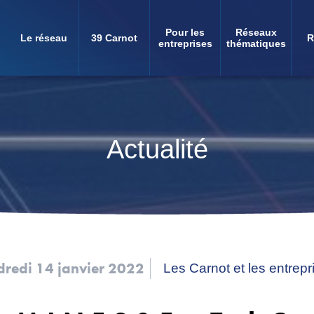
Pour les
Réseaux
Le réseau
39 Carnot
R
Navigation
entreprises
thématiques
principale
Actualité
redi 14 janvier 2022
Les Carnot et les entrepr