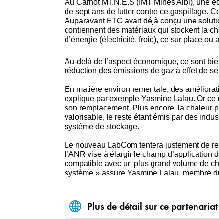
Au Carnot M.I.N.E.S (IMT Mines Albi), une é
de sept ans de lutter contre ce gaspillage.
Auparavant ETC avait déjà conçu une solutio
contiennent des matériaux qui stockent la cha
d’énergie (électricité, froid), ce sur place ou a
Au-delà de l’aspect économique, ce sont bi
réduction des émissions de gaz à effet de se
En matière environnementale, des amélioratio
explique par exemple Yasmine Lalau. Or ce m
son remplacement. Plus encore, la chaleur p
valorisable, le reste étant émis par des indu
système de stockage.
Le nouveau LabCom tentera justement de rem
l’ANR vise à élargir le champ d’application
compatible avec un plus grand volume de chale
système » assure Yasmine Lalau, membre d
Plus de détail sur ce partenaria