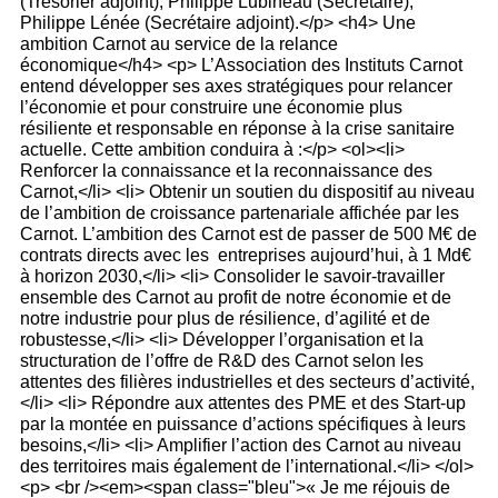
(Trésorier adjoint), Philippe Lubineau (Secrétaire),
Philippe Lénée (Secrétaire adjoint).</p> <h4> Une
ambition Carnot au service de la relance
économique</h4> <p> L’Association des Instituts Carnot
entend développer ses axes stratégiques pour relancer
l’économie et pour construire une économie plus
résiliente et responsable en réponse à la crise sanitaire
actuelle. Cette ambition conduira à :</p> <ol><li>
Renforcer la connaissance et la reconnaissance des
Carnot,</li> <li> Obtenir un soutien du dispositif au niveau
de l’ambition de croissance partenariale affichée par les
Carnot. L’ambition des Carnot est de passer de 500 M€ de
contrats directs avec les entreprises aujourd’hui, à 1 Md€
à horizon 2030,</li> <li> Consolider le savoir-travailler
ensemble des Carnot au profit de notre économie et de
notre industrie pour plus de résilience, d’agilité et de
robustesse,</li> <li> Développer l’organisation et la
structuration de l’offre de R&D des Carnot selon les
attentes des filières industrielles et des secteurs d’activité,
</li> <li> Répondre aux attentes des PME et des Start-up
par la montée en puissance d’actions spécifiques à leurs
besoins,</li> <li> Amplifier l’action des Carnot au niveau
des territoires mais également de l’international.</li> </ol>
<p> <br /><em><span class="bleu">« Je me réjouis de