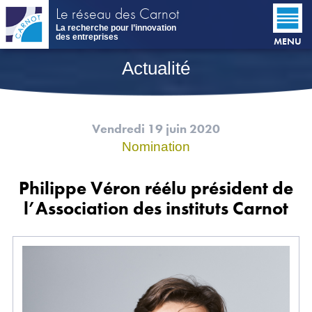
Aller
Le réseau des Carnot
au
La recherche pour l’innovation
contenu
des entreprises
MENU
principal
Actualité
Vendredi 19 juin 2020
Nomination
Philippe Véron réélu président de
l’Association des instituts Carnot