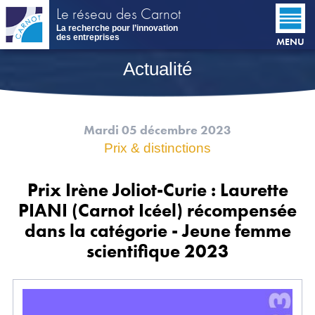
Aller
Le réseau des Carnot
au
La recherche pour l’innovation
contenu
des entreprises
MENU
principal
Actualité
Mardi 05 décembre 2023
Prix & distinctions
Prix Irène Joliot-Curie : Laurette
PIANI (Carnot Icéel) récompensée
dans la catégorie - Jeune femme
scientifique 2023