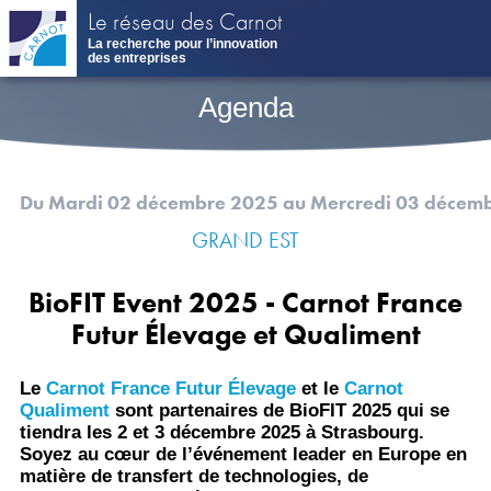
Aller
Le réseau des Carnot
au
La recherche pour l’innovation
contenu
des entreprises
principal
Agenda
Du Mardi 02 décembre 2025
au Mercredi 03 décem
GRAND EST
BioFIT Event 2025 - Carnot France
Futur Élevage et Qualiment
Le
Carnot France Futur Élevage
et le
Carnot
Qualiment
sont partenaires de BioFIT 2025 qui se
tiendra les 2 et 3 décembre 2025 à Strasbourg.
Soyez au cœur de l’événement leader en Europe en
matière de transfert de technologies, de