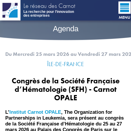
Aller
Le réseau des Carnot
au
La recherche pour l’innovation
contenu
des entreprises
MENU
principal
Agenda
Du Mercredi 25 mars 2026
au Vendredi 27 mars 20
ÎLE-DE-FRANCE
Congrès de la Société Française
d’Hématologie (SFH) - Carnot
OPALE
L’
Institut Carnot OPALE
, The Organization for
Partnerships in Leukemia, sera présent au congrès
de la Société Française d’Hématologie du 25 au 27
mars 2026 au Palais des Congrès de Paris sur le