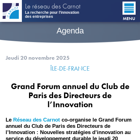
Aller
Le réseau des Carnot
au
La recherche pour l’innovation
contenu
des entreprises
MENU
principal
Agenda
Jeudi 20 novembre 2025
ÎLE-DE-FRANCE
Grand Forum annuel du Club de
Paris des Directeurs de
l’Innovation
Le
Réseau des Carnot
co-organise le Grand Forum
annuel du Club de Paris des Directeurs de
l’Innovation : Nouvelles stratégies d’innovation au
service du développement durable le jeudi 20