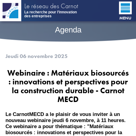
Aller
Le réseau des Carnot
au
La recherche pour l’innovation
contenu
des entreprises
MENU
principal
Agenda
Jeudi 06 novembre 2025
Webinaire : Matériaux biosourcés
: innovations et perspectives pour
la construction durable - Carnot
MECD
Le CarnotMECD a le plaisir de vous inviter à un
nouveau webinaire jeudi 6 novembre, à 11 heures.
Ce webinaire a pour thématique : "Matériaux
biosourcés : innovations et perspectives pour la