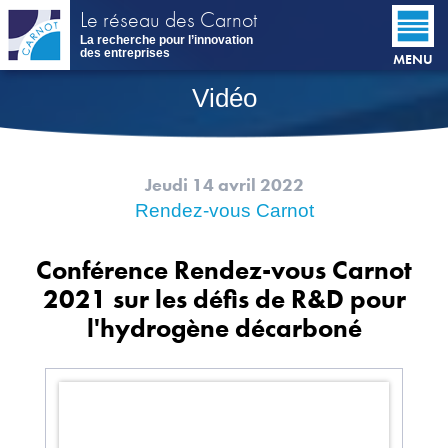
Aller
Le réseau des Carnot
au
La recherche pour l’innovation
contenu
des entreprises
MENU
principal
Vidéo
Jeudi 14 avril 2022
Rendez-vous Carnot
Conférence Rendez-vous Carnot
2021 sur les défis de R&D pour
l'hydrogène décarboné