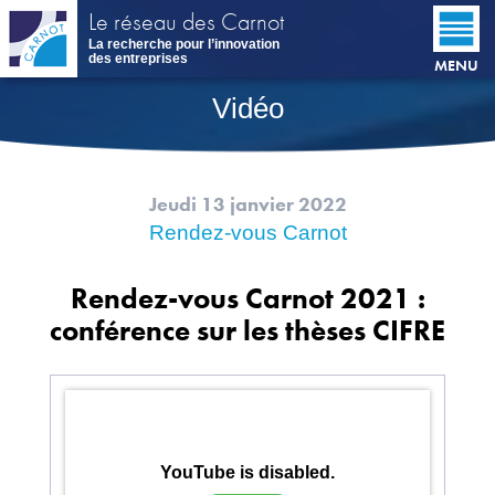
Aller
Le réseau des Carnot
au
La recherche pour l’innovation
contenu
des entreprises
MENU
principal
Vidéo
Jeudi 13 janvier 2022
Rendez-vous Carnot
Rendez-vous Carnot 2021 :
conférence sur les thèses CIFRE
YouTube is disabled.