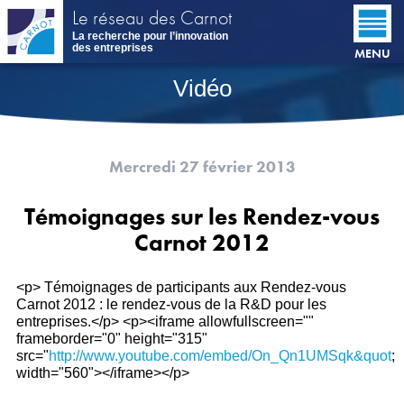
Aller
Le réseau des Carnot
au
La recherche pour l’innovation
contenu
des entreprises
MENU
principal
Vidéo
Mercredi 27 février 2013
Témoignages sur les Rendez-vous
Carnot 2012
<p> Témoignages de participants aux Rendez-vous
Carnot 2012 : le rendez-vous de la R&D pour les
entreprises.</p> <p><iframe allowfullscreen=""
frameborder="0" height="315"
src="
http://www.youtube.com/embed/On_Qn1UMSqk&quot
;
width="560"></iframe></p>