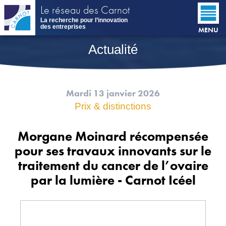
Aller
Le réseau des Carnot
au
La recherche pour l’innovation
contenu
des entreprises
MENU
principal
Actualité
Mardi 13 janvier 2026
Prix & distinctions
Morgane Moinard récompensée
pour ses travaux innovants sur le
traitement du cancer de l’ovaire
par la lumière - Carnot Icéel