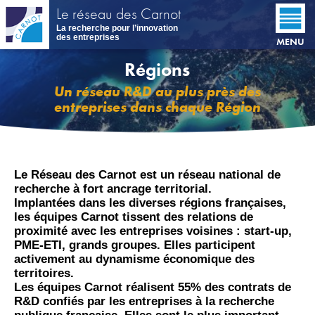
Aller
Le réseau des Carnot
au
La recherche pour l’innovation
contenu
des entreprises
MENU
principal
Régions
Un réseau R&D au plus près des
entreprises dans chaque Région
Le Réseau des Carnot est un réseau national de
recherche à fort ancrage territorial.
Implantées dans les diverses régions françaises,
les équipes Carnot tissent des relations de
proximité avec les entreprises voisines : start-up,
PME-ETI, grands groupes. Elles participent
activement au dynamisme économique des
territoires.
Les équipes Carnot réalisent 55% des contrats de
R&D confiés par les entreprises à la recherche