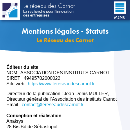
Aller
Le réseau des Carnot
au
La recherche pour l’innovation
contenu
des entreprises
MENU
principal
Mentions légales - Statuts
Le Réseau des Carnot
Éditeur du site
NOM : ASSOCIATION DES INSTITUTS CARNOT
SIRET : 49495702000022
Site web :
https://www.lereseaudescarnot.fr
Directeur de la publication : Jean-Denis MULLER,
Directeur général de l’Association des instituts Carnot
Email :
contact@lereseaudescarnot.fr
Conception et réalisation
Anakrys
28 Bis Bd de Sébastopol