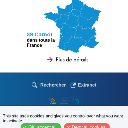
39 Carnot
dans toute la
France
Plus de détails
Rechercher
Extranet
X
Contact
Presse
Recherche partenariale
This site uses cookies and gives you control over what you want
Liens utiles
Emploi / thèses
to activate
© Le réseau des Carnot 2026
OK, accept all
Deny all cookies