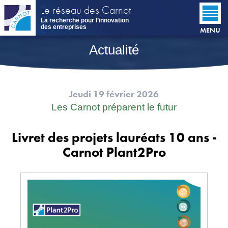
Aller
Le réseau des Carnot
au
La recherche pour l’innovation
contenu
des entreprises
MENU
principal
Actualité
Jeudi 19 février 2026
Les Carnot préparent le futur
Livret des projets lauréats 10 ans -
Carnot Plant2Pro