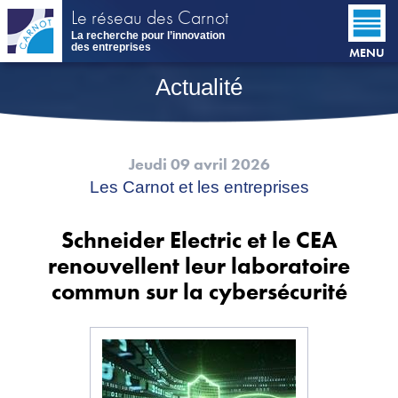
Aller
Le réseau des Carnot
au
La recherche pour l’innovation
contenu
des entreprises
MENU
principal
Actualité
Jeudi 09 avril 2026
Les Carnot et les entreprises
Schneider Electric et le CEA
renouvellent leur laboratoire
commun sur la cybersécurité