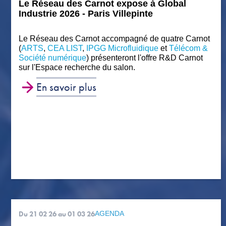
Le Réseau des Carnot expose à Global
Industrie 2026 - Paris Villepinte
Le Réseau des Carnot accompagné de quatre Carnot
(
ARTS
,
CEA LIST
,
IPGG Microfluidique
et
Télécom &
Société numérique
) présenteront l'offre R&D Carnot
sur l'Espace recherche du salon.
En savoir plus
Du 21 02 26
au 01 03 26
AGENDA