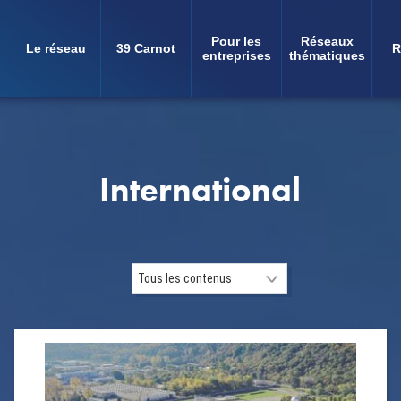
Pour les
Réseaux
Le réseau
39 Carnot
R
Navigation
entreprises
thématiques
principale
International