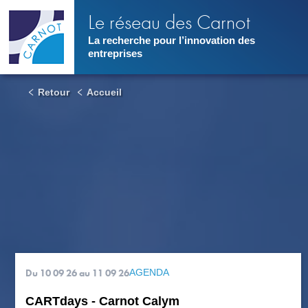
Aller
Le réseau des Carnot
au
contenu
La recherche pour l’innovation des
principal
entreprises
Retour
Accueil
Du 10 09 26
au 11 09 26
AGENDA
CARTdays - Carnot Calym