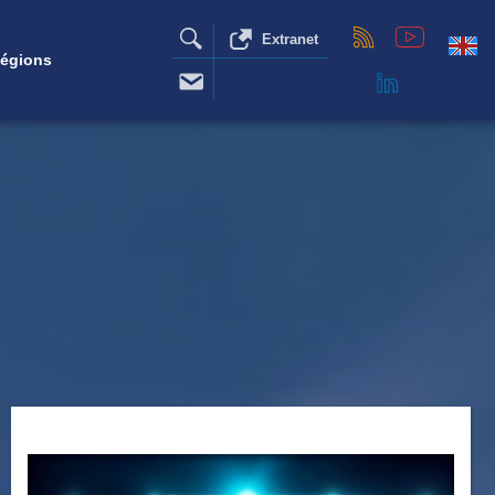
Extranet
égions