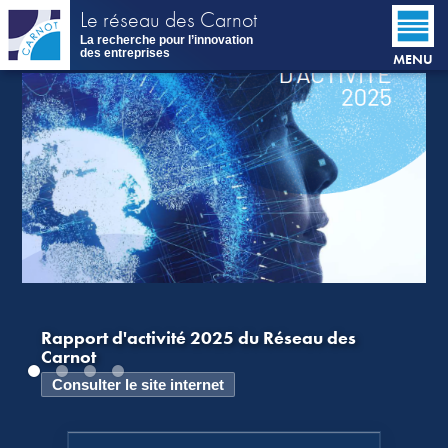
Aller
Le réseau des Carnot
au
La recherche pour l’innovation
contenu
des entreprises
MENU
principal
Rapport d'activité 2025 du Réseau des
Carnot
Consulter le site internet