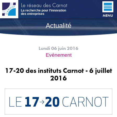
Aller
Le réseau des Carnot
au
La recherche pour l’innovation
contenu
des entreprises
MENU
principal
Actualité
Lundi 06 juin 2016
Evénement
17-20 des instituts Carnot - 6 juillet
2016