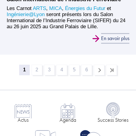
Les Carnot
ARTS
,
MICA
,
Énergies du Futur
et
Ingénierie@Lyon
seront présents lors du Salon
International de l’Industrie Ferroviaire (SIFER) du 24
au 26 juin 2025 au Grand Palais de Lille.
En savoir plus
1
2
3
4
5
6
Page
Page
Page
Page
Page
Page
Pagination
courante
Actus
Agenda
Success Stories