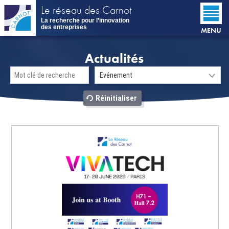
Aller
Le réseau des Carnot
au
La recherche pour l’innovation
contenu
des entreprises
MENU
principal
Actualités