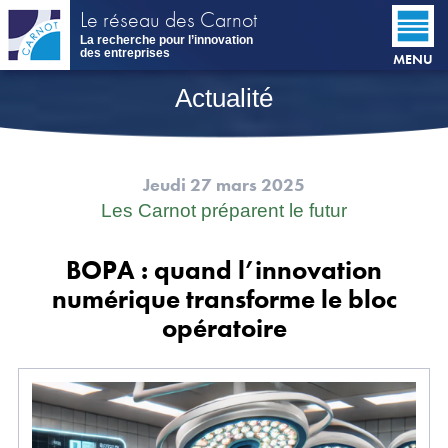
Aller
Le réseau des Carnot
au
La recherche pour l’innovation
contenu
des entreprises
MENU
principal
Actualité
Jeudi 27 mars 2025
Les Carnot préparent le futur
BOPA : quand l’innovation
numérique transforme le bloc
opératoire