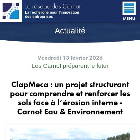
Aller
Le réseau des Carnot
au
La recherche pour l’innovation
contenu
des entreprises
MENU
principal
Actualité
Vendredi 13 février 2026
Les Carnot préparent le futur
ClapMeca : un projet structurant
pour comprendre et renforcer les
sols face à l’érosion interne -
Carnot Eau & Environnement