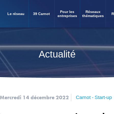
Pour les
Réseaux
Le réseau
39 Carnot
R
Navigation
entreprises
thématiques
principale
Actualité
Mercredi 14 décembre 2022
Carnot - Start-up