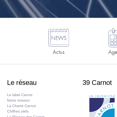
Actus
Ag
Le réseau
39 Carnot
Le label Carnot
Notre mission
La Charte Carnot
Chiffres clefs
Le Réseau des Carnot