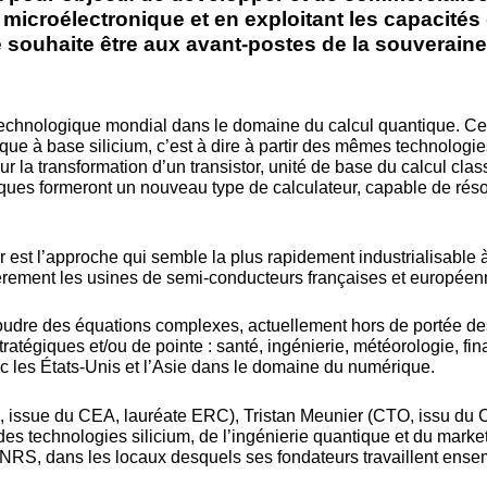
 microélectronique et en exploitant les capacité
souhaite être aux avant-postes de la souveraine
 technologique mondial dans le domaine du calcul quantique. Cet
ue à base silicium, c’est à dire à partir des mêmes technologies
r la transformation d’un transistor, unité de base du calcul clas
iques formeront un nouveau type de calculateur, capable de r
est l’approche qui semble la plus rapidement industrialisable 
lièrement les usines de semi-conducteurs françaises et européen
soudre des équations complexes, actuellement hors de portée des
atégiques et/ou de pointe : santé, ingénierie, météorologie, finan
vec les États-Unis et l’Asie dans le domaine du numérique.
 issue du CEA, lauréate ERC), Tristan Meunier (CTO, issu du 
es technologies silicium, de l’ingénierie quantique et du marke
RS, dans les locaux desquels ses fondateurs travaillent ensem