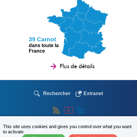
39 Carnot
dans toute la
France
Plus de détails
Rechercher
Extranet
X
Contact
Presse
Recherche partenariale
This site uses cookies and gives you control over what you want
Liens utiles
Emploi / thèses
to activate
© Le réseau des Carnot 2026