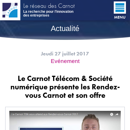
Aller
Le réseau des Carnot
au
La recherche pour l’innovation
contenu
des entreprises
MENU
principal
Actualité
Jeudi 27 juillet 2017
Evénement
Le Carnot Télécom & Société
numérique présente les Rendez-
vous Carnot et son offre