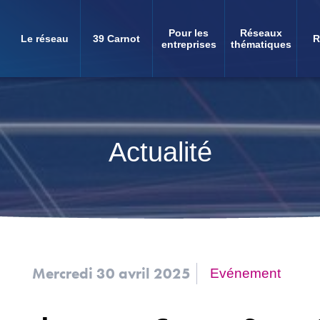
Pour les
Réseaux
Le réseau
39 Carnot
R
Navigation
entreprises
thématiques
principale
Actualité
Mercredi 30 avril 2025
Evénement