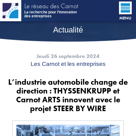
Aller
Le réseau des Carnot
au
La recherche pour l’innovation
contenu
des entreprises
MENU
principal
Actualité
Jeudi 26 septembre 2024
Les Carnot et les entreprises
L’industrie automobile change de
direction : THYSSENKRUPP et
Carnot ARTS innovent avec le
projet STEER BY WIRE