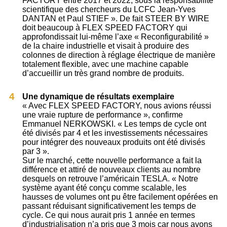
FACTORY entre 2017 et 2022, sous la responsabilité
scientifique des chercheurs du LCFC Jean-Yves
DANTAN et Paul STIEF ». De fait STEER BY WIRE
doit beaucoup à FLEX SPEED FACTORY qui
approfondissait lui-même l’axe « Reconfigurabilité »
de la chaire industrielle et visait à produire des
colonnes de direction à réglage électrique de manière
totalement flexible, avec une machine capable
d’accueillir un très grand nombre de produits.
Une dynamique de résultats exemplaire
« Avec FLEX SPEED FACTORY, nous avions réussi
une vraie rupture de performance », confirme
Emmanuel NERKOWSKI. « Les temps de cycle ont
été divisés par 4 et les investissements nécessaires
pour intégrer des nouveaux produits ont été divisés
par 3 ».
Sur le marché, cette nouvelle performance a fait la
différence et attiré de nouveaux clients au nombre
desquels on retrouve l’américain TESLA. « Notre
système ayant été conçu comme scalable, les
hausses de volumes ont pu être facilement opérées en
passant réduisant significativement les temps de
cycle. Ce qui nous aurait pris 1 année en termes
d’industrialisation n’a pris que 3 mois car nous avons