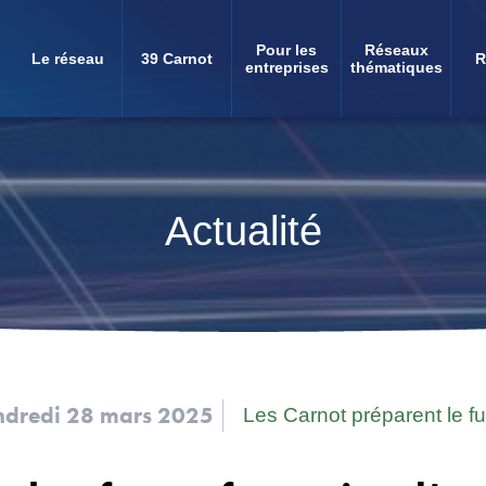
Pour les
Réseaux
Le réseau
39 Carnot
R
Navigation
entreprises
thématiques
principale
Actualité
ndredi 28 mars 2025
Les Carnot préparent le fu