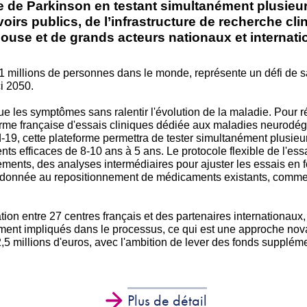
ie de Parkinson en testant simultanément plusie
oirs publics, de l’infrastructure de recherche cl
use et de grands acteurs nationaux et internati
1 millions de personnes dans le monde, représente un défi de s
i 2050.
ue les symptômes sans ralentir l'évolution de la maladie. Pour 
orme française d'essais cliniques dédiée aux maladies neurodé
-19, cette plateforme permettra de tester simultanément plusie
ents efficaces de 8-10 ans à 5 ans. Le protocole flexible de l'es
ments, des analyses intermédiaires pour ajuster les essais en fon
donnée au repositionnement de médicaments existants, comme le 
ion entre 27 centres français et des partenaires internationaux, i
ment impliqués dans le processus, ce qui est une approche novat
 2,5 millions d'euros, avec l'ambition de lever des fonds supplém
Plus de détail