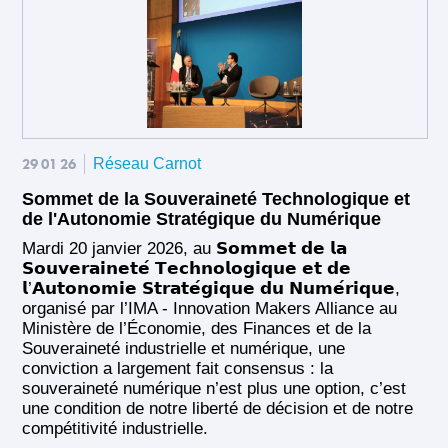
29 01 26
Réseau Carnot
Sommet de la Souveraineté Technologique et
de l'Autonomie Stratégique du Numérique
Mardi 20 janvier 2026, au 𝗦𝗼𝗺𝗺𝗲𝘁 𝗱𝗲 𝗹𝗮
𝗦𝗼𝘂𝘃𝗲𝗿𝗮𝗶𝗻𝗲𝘁𝗲́ 𝗧𝗲𝗰𝗵𝗻𝗼𝗹𝗼𝗴𝗶𝗾𝘂𝗲 𝗲𝘁 𝗱𝗲
𝗹’𝗔𝘂𝘁𝗼𝗻𝗼𝗺𝗶𝗲 𝗦𝘁𝗿𝗮𝘁𝗲́𝗴𝗶𝗾𝘂𝗲 𝗱𝘂 𝗡𝘂𝗺𝗲́𝗿𝗶𝗾𝘂𝗲,
organisé par l’IMA - Innovation Makers Alliance au
Ministère de l’Économie, des Finances et de la
Souveraineté industrielle et numérique, une
conviction a largement fait consensus : la
souveraineté numérique n’est plus une option, c’est
une condition de notre liberté de décision et de notre
compétitivité industrielle.