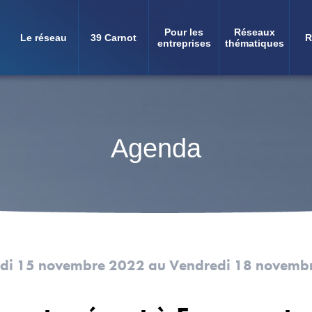
Pour les
Réseaux
Le réseau
39 Carnot
R
Navigation
entreprises
thématiques
principale
Agenda
di 15 novembre 2022
au Vendredi 18 novemb