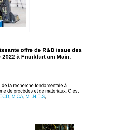
uissante offre de R&D issue des
 2022 à Frankfurt am Main.
r, de la recherche fondamentale à
amme de procédés et de matériaux. C’est
ECD
,
MICA
,
M.I.N.E.S
,