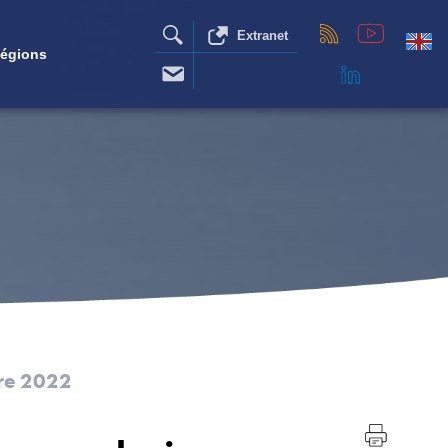
Extranet
égions
re 2022