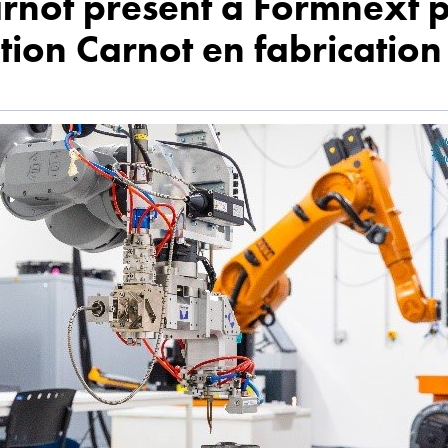
rnot présent à Formnext p
tion Carnot en fabrication