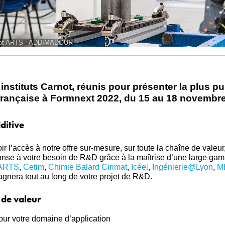
rnot ARTS - ADDIMADOUR
instituts Carnot, réunis pour présenter la plus p
 française à Formnext 2022, du 15 au 18 novembre
ditive
r l’accès à notre offre sur-mesure, sur toute la chaîne de valeu
 réponse à votre besoin de R&D grâce à la maîtrise d’une large g
ARTS
,
Cetim
,
Chimie Balard Cirimat
,
Icéel
,
Ingénierie@Lyon
,
M
agnera tout au long de votre projet de R&D.
 de valeur
ur votre domaine d’application