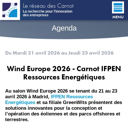
Aller
Le réseau des Carnot
au
La recherche pour l’innovation
contenu
des entreprises
MENU
principal
Agenda
Du Mardi 21 avril 2026
au Jeudi 23 avril 2026
Wind Europe 2026 - Carnot IFPEN
Ressources Energétiques
Au salon Wind Europe 2026 se tenant du 21 au 23
avril 2026 à Madrid,
IFPEN Ressources
Energétiques
et sa filiale GreenWits présentent des
solutions innovantes pour la conception et
l’opération des éoliennes et des parcs offshores et
terrestres.