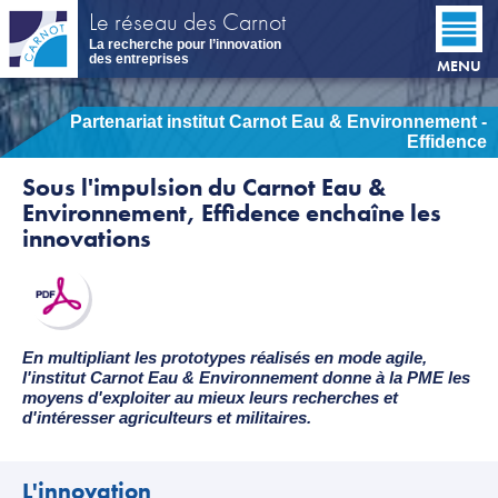
Aller
Le réseau des Carnot
au
La recherche pour l’innovation
contenu
des entreprises
MENU
principal
Partenariat institut Carnot Eau & Environnement -
Effidence
Sous l'impulsion du Carnot Eau &
Environnement, Effidence enchaîne les
innovations
En multipliant les prototypes réalisés en mode agile,
l'institut Carnot Eau & Environnement donne à la PME les
moyens d'exploiter au mieux leurs recherches et
d'intéresser agriculteurs et militaires.
L'innovation