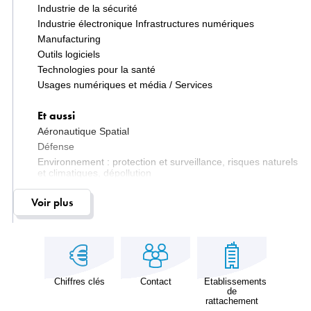
Industrie de la sécurité
Industrie électronique Infrastructures numériques
Manufacturing
Outils logiciels
Technologies pour la santé
Usages numériques et média / Services
Et aussi
Aéronautique Spatial
Défense
Environnement : protection et surveillance, risques naturels
et climatiques, dépollution
Médicaments
Voir plus
Systèmes énergétiques
Chiffres clés
Contact
Etablissements
de
rattachement