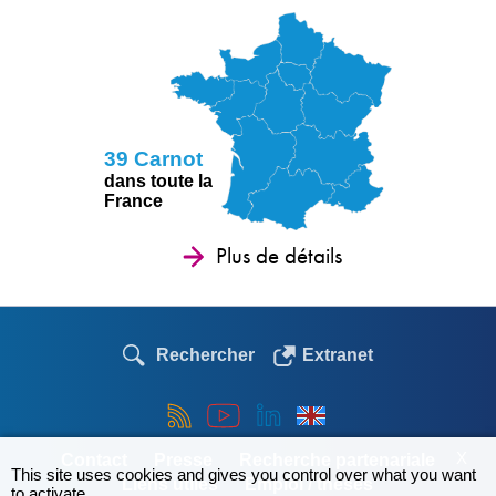
39 Carnot
dans toute la
France
Plus de détails
Rechercher
Extranet
X
Contact
Presse
Recherche partenariale
This site uses cookies and gives you control over what you want
Liens utiles
Emploi / thèses
to activate